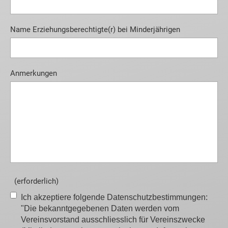
Name Erziehungsberechtigte(r) bei Minderjährigen
Anmerkungen
(erforderlich)
Ich akzeptiere folgende Datenschutzbestimmungen:
"Die bekanntgegebenen Daten werden vom
Vereinsvorstand ausschliesslich für Vereinszwecke