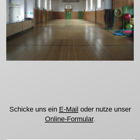
0
00
1
00
2
00
3
00
4
00
Schicke uns ein
E-Mail
oder nutze unser
Online-Formular
.
5
00
6
00