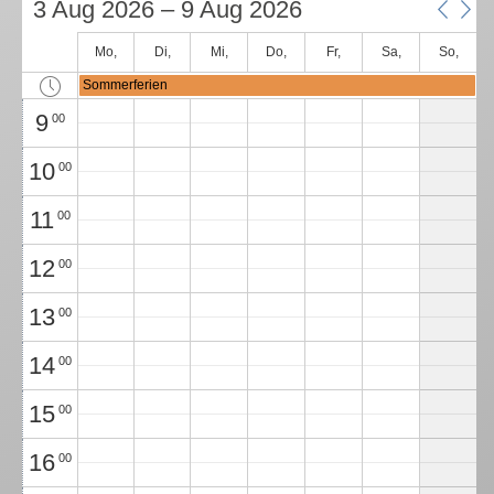
3 Aug 2026 – 9 Aug 2026
7
00
Mo,
Di,
Mi,
Do,
Fr,
Sa,
So,
8
00
August 3
Sommerferien
August 4
August 5
August 6
August 7
August 8
August 9
9
00
10
00
11
00
12
00
13
00
14
00
15
00
16
00